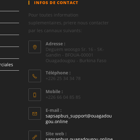
INFOS DE CONTACT
Pour toutes information
suplementaires, priere nous contacter
par les cannaux suivants:
Adresse :
Deguem woosgo Sr. 16 - SK-
Gandin - BFOUA-00001
Ouagadougou - Burkina Faso
rciales
Téléphone :
+226 25 34 34 78
Mobile :
+226 66 04 85 85
E-mail :
sapsapbus_support@ouagadou
gou.online
Site web :
sapsapbus.ouagadougou.online