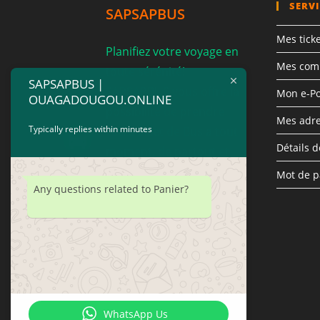
SERVI
SAPSAPBUS
Mes tick
Planifiez votre voyage en
Mes co
toute sérénité!
SAPSAPBUS |
SAPSAPBUS vous offre la
Mon e-P
OUAGADOUGOU.ONLINE
possibilité de prendre
Mes adr
Typically replies within minutes
votre billet de Bus a tout
Détails 
moment, de partout et
de prendre votre temps
Mot de p
Any questions related to Panier?
pour comparer les
horaires, prix et sevices
offert par chaque
compagnie.
WhatsApp Us